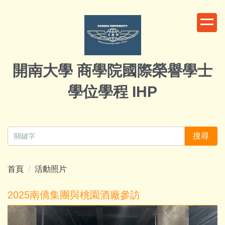
跳
到
主
要
內
開南大學 商學院國際榮譽學士
容
區
學位學程 IHP
搜尋
首頁
活動照片
2025南僑集團與桃園酒廠參訪