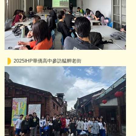
2025IHP華僑高中參訪艋舺老街