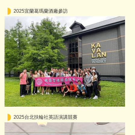
2025宜蘭葛瑪蘭酒廠參訪
2025台北扶輪社英語演講競賽