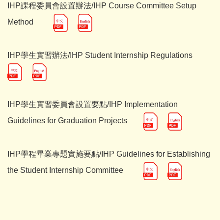
IHP課程委員會設置辦法/IHP Course Committee Setup
Method
IHP學生實習辦
法/IHP Student Internship Regulations
IHP學生實習委員會設置要點/IHP Implementation
Guidelines for Graduation Projects
IHP學程畢業專題實施要點/IHP Guidelines for Establishing
the Student Internship Committee