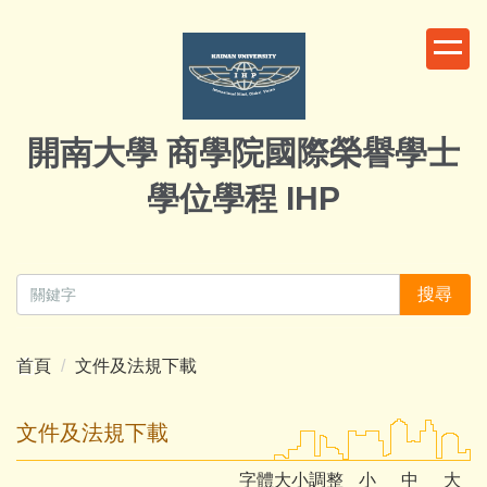
跳
到
主
要
內
開南大學 商學院國際榮譽學士
容
區
學位學程 IHP
搜尋
首頁
文件及法規下載
文件及法規下載
字體大小調整
小
中
大